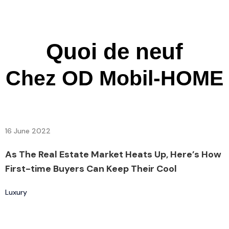
Quoi de neuf
Chez OD Mobil-HOME
By
admin7160
16 June 2022
1
As The Real Estate Market Heats Up, Here’s How
R
First-time Buyers Can Keep Their Cool
t
Luxury
L