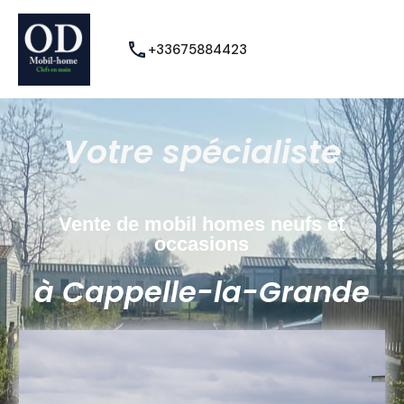
+33675884423
Votre spécialiste
Vente de mobil homes neufs et
occasions
à Cappelle-la-Grande