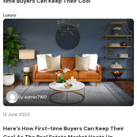
time Buyers Can Keep Their Cool
Luxury
By
admin7160
13 June 2022
Here’s How First-time Buyers Can Keep Their
Cool As The Real Estate Market Heats Up