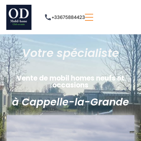
+33675884423
Votre spécialiste
Vente de mobil homes neufs et
occasions
à Cappelle-la-Grande