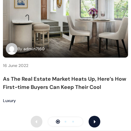
By
admin7160
16 June 2022
1
As The Real Estate Market Heats Up, Here’s How
R
First-time Buyers Can Keep Their Cool
t
Luxury
L