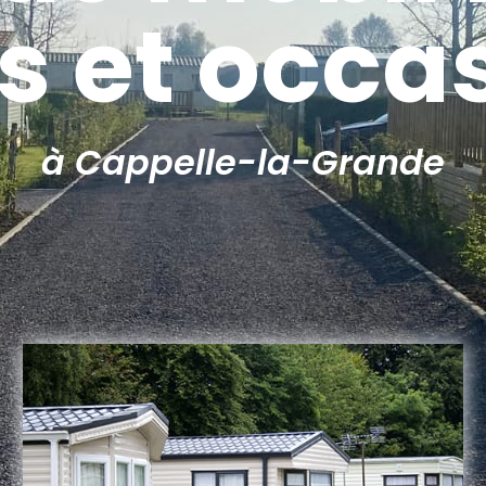
s et occa
à Cappelle-la-Grande