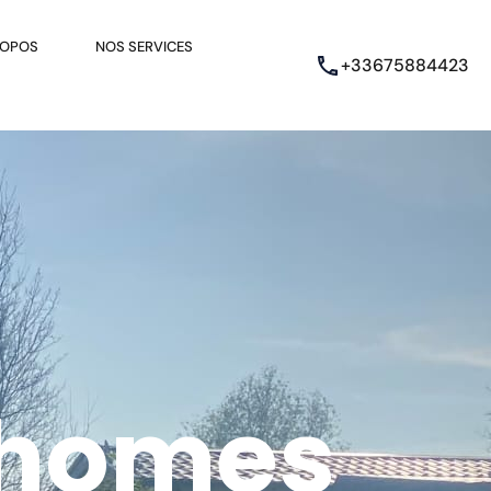
ROPOS
NOS SERVICES
+33675884423
 homes