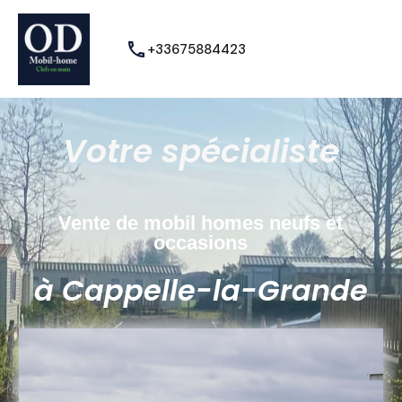
+33675884423
Votre spécialiste
Vente de mobil homes neufs et
occasions
à Cappelle-la-Grande