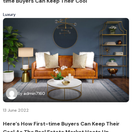
time Buyers Can Keep Their Cool
Luxury
By
admin7160
13 June 2022
Here’s How First-time Buyers Can Keep Their
Cool As The Real Estate Market Heats Up