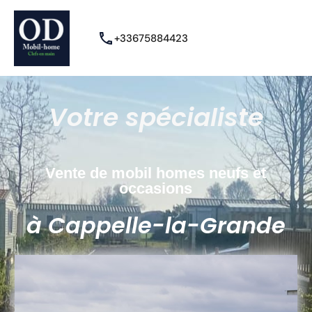
+33675884423
Votre spécialiste
Vente de mobil homes neufs et
occasions
à Cappelle-la-Grande