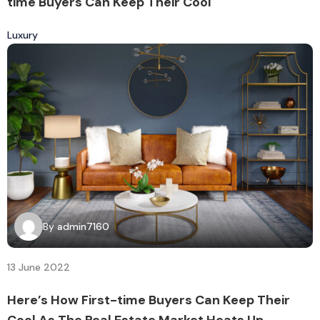
time Buyers Can Keep Their Cool
Luxury
By
admin7160
13 June 2022
Here’s How First-time Buyers Can Keep Their
Cool As The Real Estate Market Heats Up