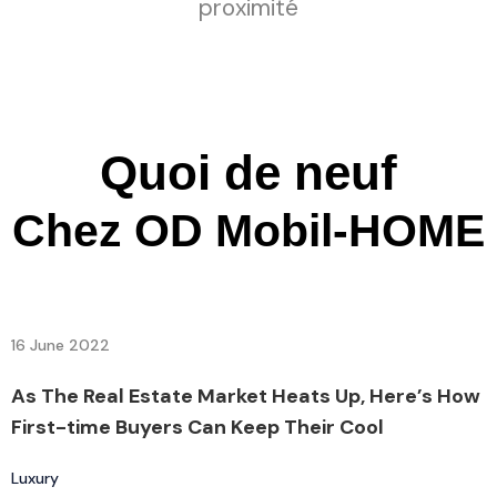
proximité
Quoi de neuf
Chez OD Mobil-HOME
By
admin7160
16 June 2022
1
As The Real Estate Market Heats Up, Here’s How
R
First-time Buyers Can Keep Their Cool
t
Luxury