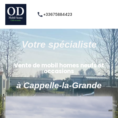
+33675884423
Votre spécialiste
Vente de mobil homes neufs et
occasions
à Cappelle-la-Grande