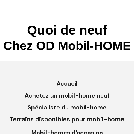
Quoi de neuf
Chez OD Mobil-HOME
By
admin7160
Accueil
16 June 2022
Achetez un mobil-home neuf
As The Real Estate Market Heats Up, Here’s How
First-time Buyers Can Keep Their Cool
Spécialiste du mobil-home
Terrains disponibles pour mobil-home
Luxury
By
admin7160
Mobil-homes d'occasion