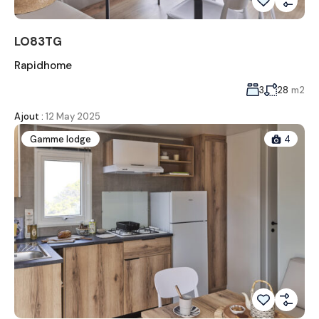
LO83TG
Rapidhome
3
28
m2
Ajout :
12 May 2025
Gamme lodge
4