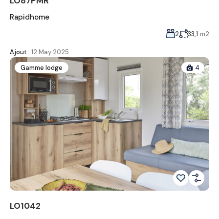
LO87PMR
Rapidhome
2
33,1
m2
Ajout :
12 May 2025
Gamme lodge
4
LO1042