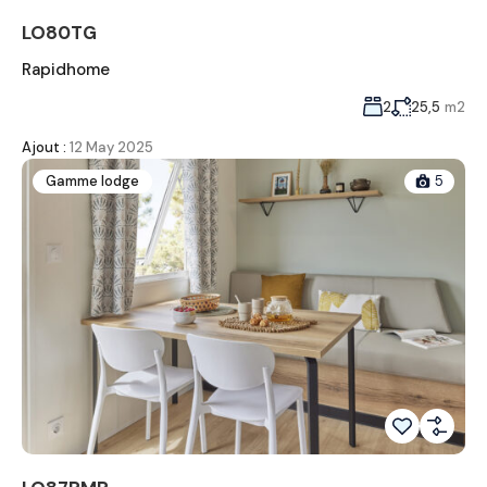
LO80TG
Rapidhome
2
25,5
m2
Ajout :
12 May 2025
Gamme lodge
5