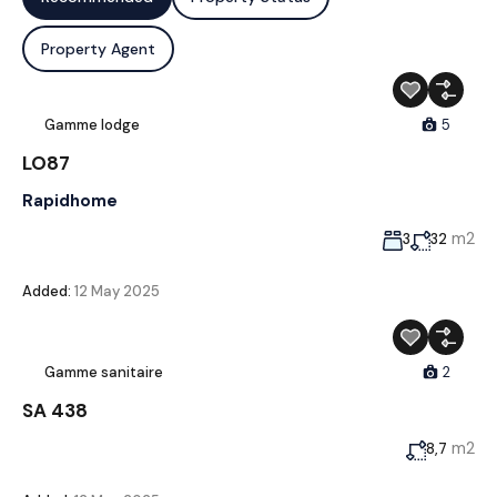
Property Agent
Gamme lodge
5
LO87
Rapidhome
m2
3
32
Added:
12 May 2025
Gamme sanitaire
2
SA 438
m2
8,7