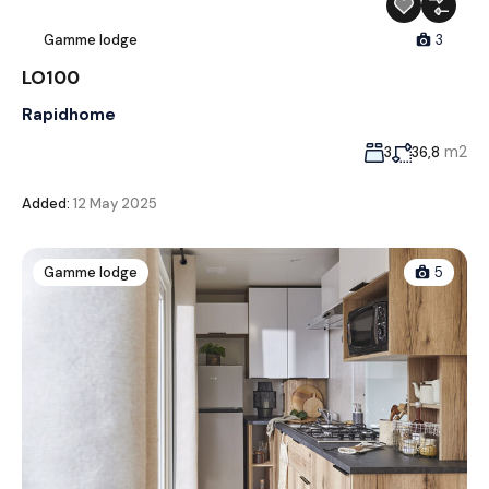
Gamme lodge
3
LO100
Rapidhome
m2
3
36,8
Added:
12 May 2025
Gamme lodge
5