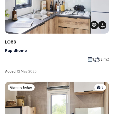
LO83
Rapidhome
m2
3
32
Added:
12 May 2025
Gamme lodge
3