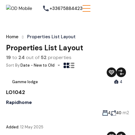
+33675884423
Home
Properties List Layout
Properties List Layout
19
to
24
out of
52
properties
Sort By:
Date - New to Old
Gamme lodge
4
LO1042
Rapidhome
m2
4
40
Added:
12 May 2025