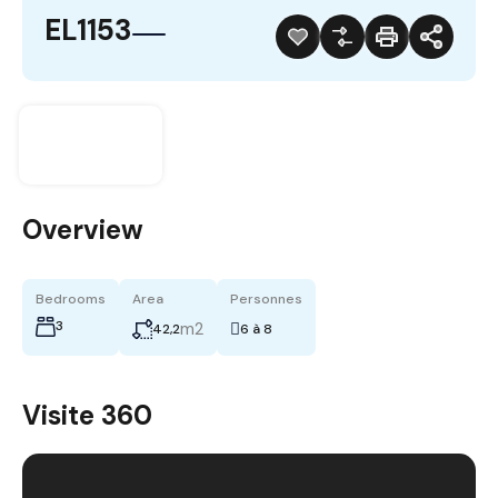
EL1153
Overview
Bedrooms
Area
Personnes
3
m2
42,2
6 à 8
Visite 360