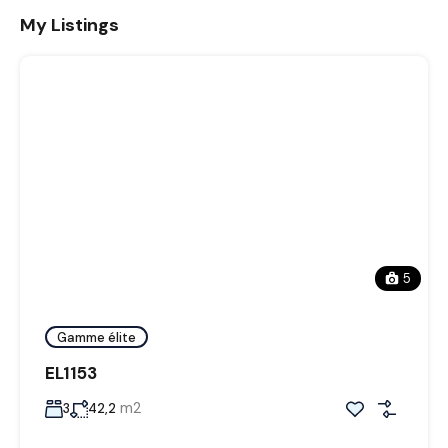
My Listings
5
Gamme élite
EL1153
m2
3
42,2