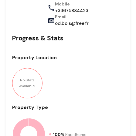
Mobile
+33675884423
Email
od.bois@free.fr
Progress & Stats
Property
Location
No Stats
Available!
Property
Type
100%
Rapidhome