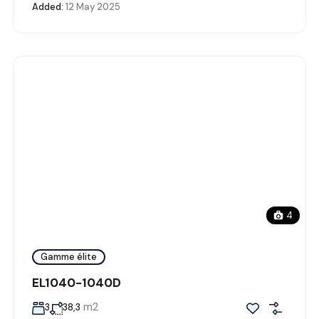
Added:
12 May 2025
4
Gamme élite
EL1040-1040D
m2
3
38,3