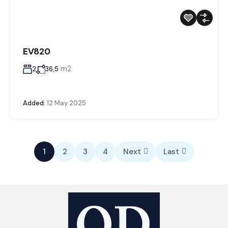
EV820
m2
2
36,5
Added:
12 May 2025
1
2
3
4
Next
Last