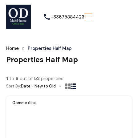
+33675884423
Home
Properties Half Map
Properties Half Map
1
to
6
out of
52
properties
Sort By:
Date - New to Old
Gamme élite