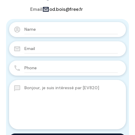
Email
od.bois@free.fr