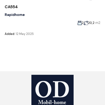
CA554
Rapidhome
m2
2
20,2
Added:
12 May 2025