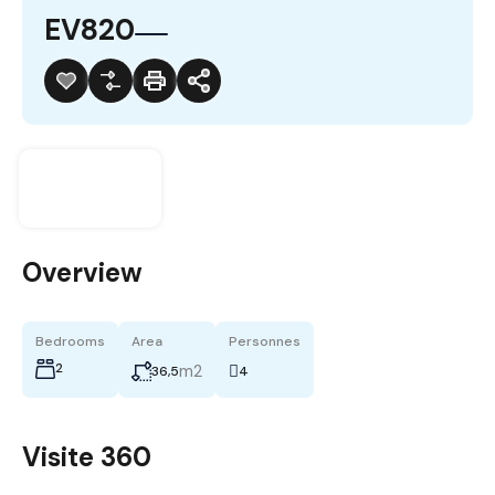
EV820
Overview
Bedrooms
Area
Personnes
2
m2
36,5
4
Visite 360