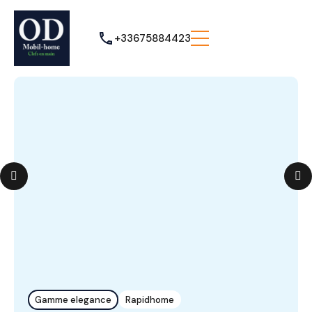
+33675884423
Gamme elegance
Rapidhome